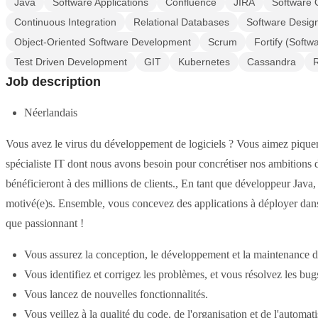
Java
Software Applications
Confluence
JIRA
Software Q
Continuous Integration
Relational Databases
Software Design
Object-Oriented Software Development
Scrum
Fortify (Softw
Test Driven Development
GIT
Kubernetes
Cassandra
Job description
Néerlandais
Vous avez le virus du développement de logiciels ? Vous aimez piquer
spécialiste IT dont nous avons besoin pour concrétiser nos ambitions d
bénéficieront à des millions de clients., En tant que développeur Jav
motivé(e)s. Ensemble, vous concevez des applications à déployer dans
que passionnant !
Vous assurez la conception, le développement et la maintenance d'app
Vous identifiez et corrigez les problèmes, et vous résolvez les bug
Vous lancez de nouvelles fonctionnalités.
Vous veillez à la qualité du code, de l'organisation et de l'automati