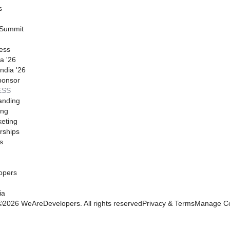
s
 Summit
ess
a '26
ndia '26
ponsor
ESS
anding
ing
eting
rships
s
opers
ia
©
2026
WeAreDevelopers. All rights reserved
Privacy & Terms
Manage Co