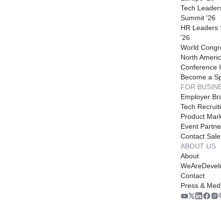
Tech Leader
Summit '26
HR Leaders
'26
World Congr
North Americ
Conference I
Become a S
FOR BUSIN
Employer Br
Tech Recruit
Product Mark
Event Partne
Contact Sale
ABOUT US
About
WeAreDevel
Contact
Press & Med