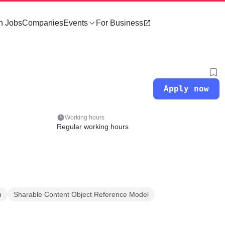
h Jobs
Companies
Events
For Business
Apply now
Working hours
Regular working hours
n
Sharable Content Object Reference Model