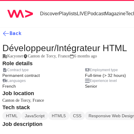
Discover
Playlists
LIVE
Podcast
Magazine
Tec
Back
Développeur/Intégrateur HTML
Kacyonet
Canton de Torcy, France
6 months ago
Role details
Contract type
Employment type
Permanent contract
Full-time (> 32 hours)
Languages
Experience level
French
Senior
Job location
Canton de Torcy, France
Tech stack
HTML
JavaScript
HTML5
CSS
Responsive Web Desig
Job description