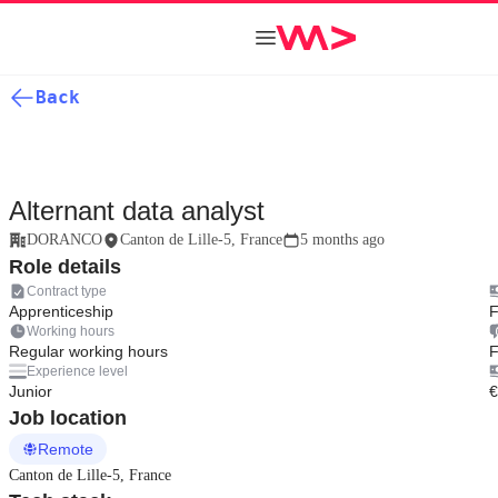
Back
Alternant data analyst
DORANCO
Canton de Lille-5, France
5 months ago
Role details
Contract type
Apprenticeship
F
Working hours
Regular working hours
F
Experience level
Junior
€
Job location
Remote
Canton de Lille-5, France