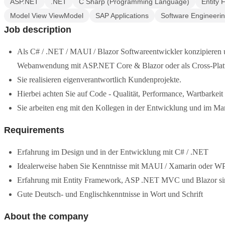
ASP.NET
.NET
C Sharp (Programming Language)
Entity
Model View ViewModel
SAP Applications
Software Engineeri
Job description
Als C# / .NET / MAUI / Blazor Softwareentwickler konzipieren 
Webanwendung mit ASP.NET Core & Blazor oder als Cross-P
Sie realisieren eigenverantwortlich Kundenprojekte.
Hierbei achten Sie auf Code - Qualität, Performance, Wartbarkeit
Sie arbeiten eng mit den Kollegen in der Entwicklung und im M
Requirements
Erfahrung im Design und in der Entwicklung mit C# / .NET
Idealerweise haben Sie Kenntnisse mit MAUI / Xamarin oder W
Erfahrung mit Entity Framework, ASP .NET MVC und Blazor sin
Gute Deutsch- und Englischkenntnisse in Wort und Schrift
About the company