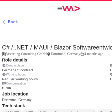
Back
C# / .NET / MAUI / Blazor Softwareentwic
Vesterling Consulting GmbH
Dortmund, Germany
4 months ago
Role details
Contract type
Permanent contract
F
Working hours
Regular working hours
E
Compensation
€ 70K
Job location
Dortmund, Germany
Tech stack