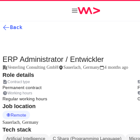
Back
ERP Administrator / Entwickler
Vesterling Consulting GmbH
Sauerlach, Germany
4 months ago
Role details
Contract type
Permanent contract
F
Working hours
Regular working hours
Job location
Remote
Sauerlach, Germany
Tech stack
Artificial Intelligence
C Sharp (Programming Language)
Micro