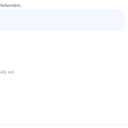
ebeheerders.
ally not.