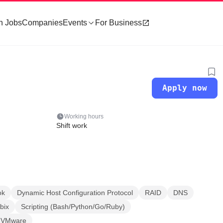
h Jobs
Companies
Events
For Business
Apply now
Working hours
Shift work
ok
Dynamic Host Configuration Protocol
RAID
DNS
bix
Scripting (Bash/Python/Go/Ruby)
VMware