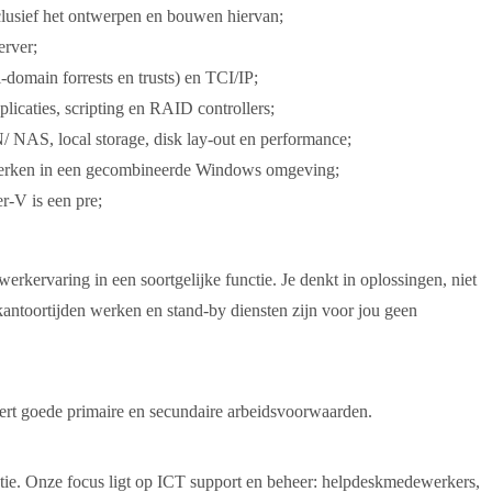
clusief het ontwerpen en bouwen hiervan;
rver;
omain forrests en trusts) en TCI/IP;
licaties, scripting en RAID controllers;
 NAS, local storage, disk lay-out en performance;
werken in een gecombineerde Windows omgeving;
-V is een pre;
rkervaring in een soortgelijke functie. Je denkt in oplossingen, niet
 kantoortijden werken en stand-by diensten zijn voor jou geen
eert goede primaire en secundaire arbeidsvoorwaarden.
tie. Onze focus ligt op ICT support en beheer: helpdeskmedewerkers,