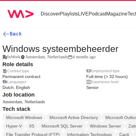
Discover
Playlists
LIVE
Podcast
Magazine
Tec
Back
Windows systeembeheerder
InWork
Amsterdam, Netherlands
4 months ago
Role details
Contract type
Employment type
Permanent contract
Full-time (> 32 hours)
Languages
Experience level
Dutch, English
Senior
Job location
Amsterdam, Netherlands
Tech stack
Microsoft Windows
Microsoft Active Directory
Microsoft Outlo
Hyper-V
IIS
Microsoft SQL Server
Windows Server
Zab
File Transfer Protocol (FTP)
Information Technology
Cacti