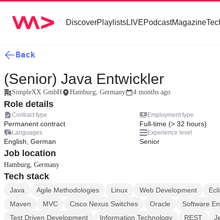
Discover
Playlists
LIVE
Podcast
Magazine
Tec
Back
(Senior) Java Entwickler
SimpleXX GmbH
Hamburg, Germany
4 months ago
Role details
Contract type
Employment type
Permanent contract
Full-time (> 32 hours)
Languages
Experience level
English, German
Senior
Job location
Hamburg, Germany
Tech stack
Java
Agile Methodologies
Linux
Web Development
Ecl
Maven
MVC
Cisco Nexus Switches
Oracle
Software En
Test Driven Development
Information Technology
REST
J