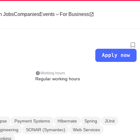
h Jobs
Companies
Events
For Business
Apply now
Working hours
Regular working hours
ipse
Payment Systems
Hibernate
Spring
JUnit
gineering
SONAR (Symantec)
Web Services
enkins