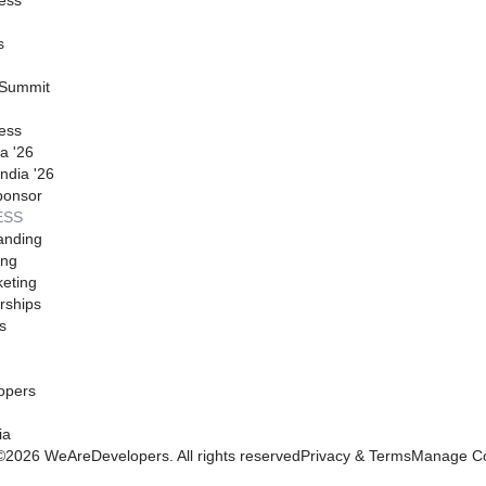
s
 Summit
ess
a '26
ndia '26
ponsor
ESS
anding
ing
eting
rships
s
opers
ia
©
2026
WeAreDevelopers. All rights reserved
Privacy & Terms
Manage Co