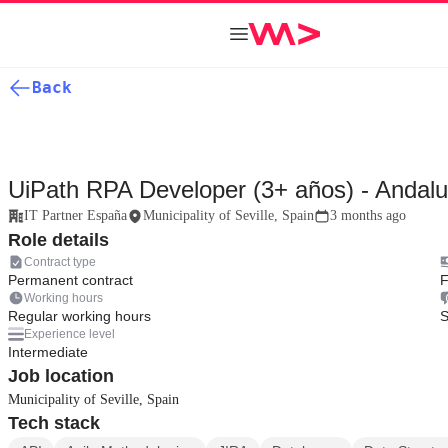
Back
UiPath RPA Developer (3+ años) - Andaluc
IT Partner España
Municipality of Seville, Spain
3 months ago
Role details
Contract type
Permanent contract
F
Working hours
Regular working hours
S
Experience level
Intermediate
Job location
Municipality of Seville, Spain
Tech stack