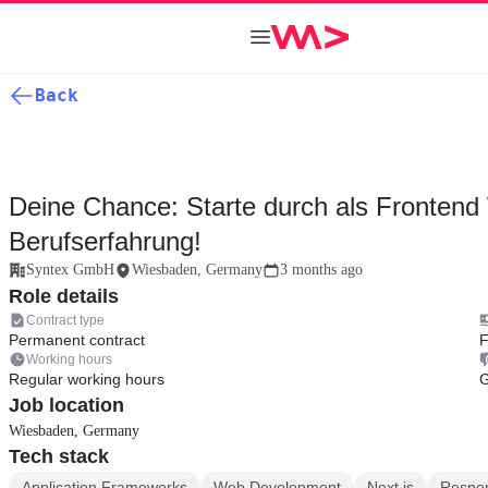
Back
Deine Chance: Starte durch als Frontend
Berufserfahrung!
Syntex GmbH
Wiesbaden, Germany
3 months ago
Role details
Contract type
Permanent contract
F
Working hours
Regular working hours
Job location
Wiesbaden, Germany
Tech stack
Application Frameworks
Web Development
Next.js
Respo