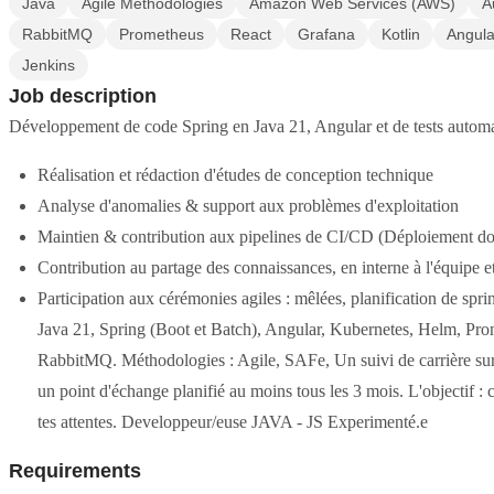
Java
Agile Methodologies
Amazon Web Services (AWS)
A
RabbitMQ
Prometheus
React
Grafana
Kotlin
Angula
Jenkins
Job description
Développement de code Spring en Java 21, Angular et de tests auto
Réalisation et rédaction d'études de conception technique
Analyse d'anomalies & support aux problèmes d'exploitation
Maintien & contribution aux pipelines de CI/CD (Déploiement d
Contribution au partage des connaissances, en interne à l'équipe et
Participation aux cérémonies agiles : mêlées, planification de spri
Java 21, Spring (Boot et Batch), Angular, Kubernetes, Helm, Pro
RabbitMQ. Méthodologies : Agile, SAFe, Un suivi de carrière su
un point d'échange planifié au moins tous les 3 mois. L'objectif : 
tes attentes. Developpeur/euse JAVA - JS Experimenté.e
Requirements