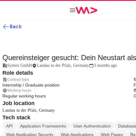
Back
Quereinsteiger gesucht: Dein Neustart al
Syntex GmbH
Landau in der Pfalz, Germany
3 months ago
Role details
Contract type
Internship / Graduate position
F
Working hours
Regular working hours
Job location
Landau in der Pfalz, Germany
Tech stack
API
Application Frameworks
User Authentication
Databas
Web Application Security
Web Applications
Web Pages
Re