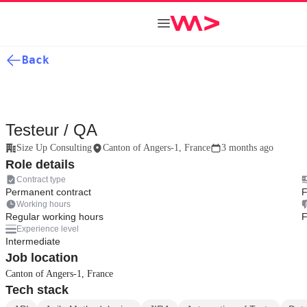
Back
Testeur / QA
Size Up Consulting
Canton of Angers-1, France
3 months ago
Role details
Contract type
Permanent contract
F
Working hours
Regular working hours
F
Experience level
Intermediate
Job location
Canton of Angers-1, France
Tech stack