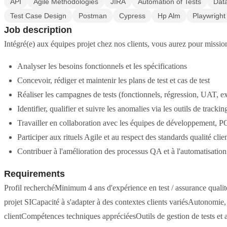
API
Agile Methodologies
JIRA
Automation of Tests
Dat
Test Case Design
Postman
Cypress
Hp Alm
Playwright
Job description
Intégré(e) aux équipes projet chez nos clients, vous aurez pour mission
Analyser les besoins fonctionnels et les spécifications
Concevoir, rédiger et maintenir les plans de test et cas de test
Réaliser les campagnes de tests (fonctionnels, régression, UAT, ex
Identifier, qualifier et suivre les anomalies via les outils de trackin
Travailler en collaboration avec les équipes de développement, PO
Participer aux rituels Agile et au respect des standards qualité clie
Contribuer à l'amélioration des processus QA et à l'automatisation 
Requirements
Profil recherchéMinimum 4 ans d'expérience en test / assurance qualit
projet SICapacité à s'adapter à des contextes clients variésAutonomie, 
clientCompétences techniques appréciéesOutils de gestion de tests et