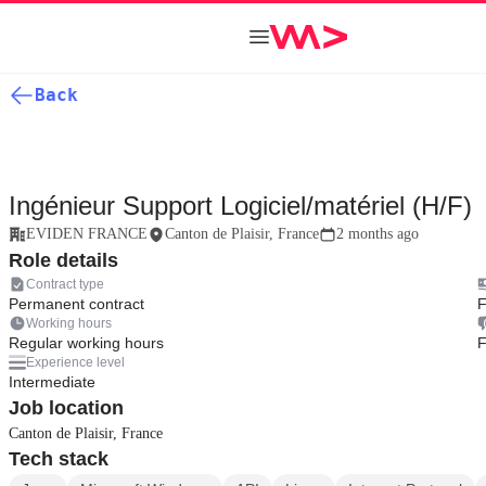
Back
Ingénieur Support Logiciel/matériel (H/F)
EVIDEN FRANCE
Canton de Plaisir, France
2 months ago
Role details
Contract type
Permanent contract
F
Working hours
Regular working hours
F
Experience level
Intermediate
Job location
Canton de Plaisir, France
Tech stack