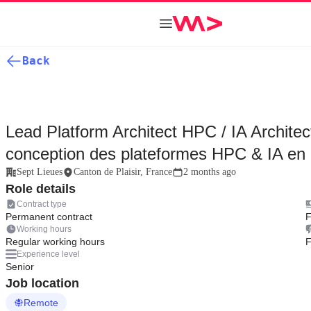
Back
Lead Platform Architect HPC / IA Architec
conception des plateformes HPC & IA en 
Sept Lieues
Canton de Plaisir, France
2 months ago
Role details
Contract type
Permanent contract
F
Working hours
Regular working hours
F
Experience level
Senior
Job location
Remote