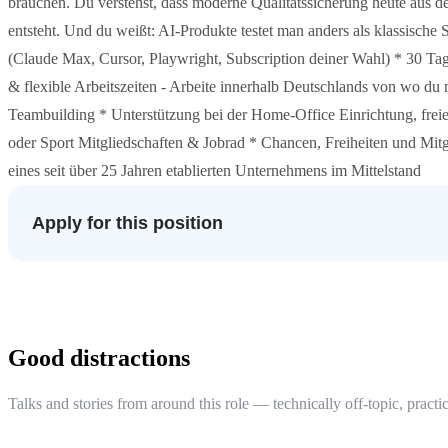
brauchen. Du verstehst, dass moderne Qualitätssicherung heute aus 
entsteht. Und du weißt: AI-Produkte testet man anders als klassische S
(Claude Max, Cursor, Playwright, Subscription deiner Wahl) * 30 Ta
& flexible Arbeitszeiten - Arbeite innerhalb Deutschlands von wo 
Teambuilding * Unterstützung bei der Home-Office Einrichtung, fre
oder Sport Mitgliedschaften & Jobrad * Chancen, Freiheiten und Mitg
eines seit über 25 Jahren etablierten Unternehmens im Mittelstand
Apply for this position
Good distractions
Talks and stories from around this role — technically off-topic, practic