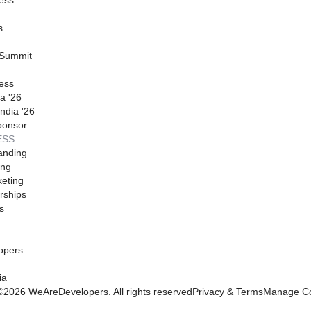
s
 Summit
ess
a '26
ndia '26
ponsor
ESS
anding
ing
eting
rships
s
opers
ia
©
2026
WeAreDevelopers. All rights reserved
Privacy & Terms
Manage Co