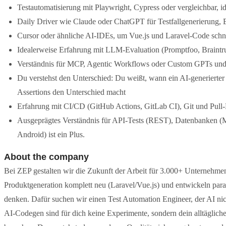
Testautomatisierung mit Playwright, Cypress oder vergleichbar, 
Daily Driver wie Claude oder ChatGPT für Testfallgenerierung,
Cursor oder ähnliche AI-IDEs, um Vue.js und Laravel-Code schne
Idealerweise Erfahrung mit LLM-Evaluation (Promptfoo, Braintru
Verständnis für MCP, Agentic Workflows oder Custom GPTs und w
Du verstehst den Unterschied: Du weißt, wann ein AI-generierter
Assertions den Unterschied macht
Erfahrung mit CI/CD (GitHub Actions, GitLab CI), Git und Pull-
Ausgeprägtes Verständnis für API-Tests (REST), Datenbanken 
Android) ist ein Plus.
About the company
Bei ZEP gestalten wir die Zukunft der Arbeit für 3.000+ Unternehmen
Produktgeneration komplett neu (Laravel/Vue.js) und entwickeln paral
denken. Dafür suchen wir einen Test Automation Engineer, der AI nic
AI-Codegen sind für dich keine Experimente, sondern dein alltäglic