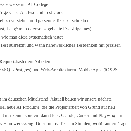
idealerweise mit AI-Codegen
 Edge-Case-Analyse und Test-Code
ll zu verstehen und passende Tests zu schreiben
st, LangSmith oder selbstgebaute Eval-Pipelines)
ie man diese systematisch testet
 Test ausreicht und wann handwerkliches Testdenken mit präzisen
Request-basiertem Arbeiten
(MySQL/Postgres) und Web-Architekturen. Mobile Apps (iOS &
 im deutschen Mittelstand. Aktuell bauen wir unsere nächste
lel neue AI-Produkte, die die Projektarbeit von Grund auf neu
ht nur kennt, sondern damit lebt. Claude, Cursor und Playwright mit
hes Handwerkszeug. Du schreibst Tests in Stunden, wofür andere Tage