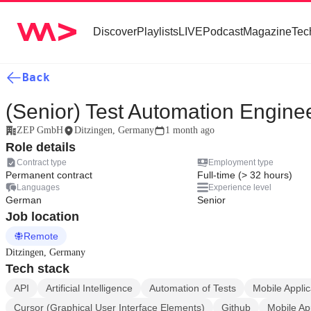
Discover
Playlists
LIVE
Podcast
Magazine
Tec
Back
(Senior) Test Automation Enginee
ZEP GmbH
Ditzingen, Germany
1 month ago
Role details
Contract type
Employment type
Permanent contract
Full-time (> 32 hours)
Languages
Experience level
German
Senior
Job location
Remote
Ditzingen, Germany
Tech stack
API
Artificial Intelligence
Automation of Tests
Mobile Appli
Cursor (Graphical User Interface Elements)
Github
Mobile Ap