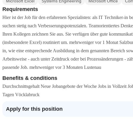
Microsoft Excel
Systems Engineering
Microsoft Office
Com
Requirements
Hier ist der Job für den erfahrenen Spezialisten: als IT Techniker-in b
suchen stetig nach Verbesserungspotenzialen. Teamorientiertes Den
Ihren Kollegen zeichnen Sie aus. Sie verfügen über gute kommunika
(insbesondere Excel) routiniert um. mehrweniger vor 1 Monat Salzburg
in, wie eine entsprechende Ausbildung in dem genannten Bereich sowi
Arbeitsweise - auch unter Zeitdruck oder bei Prozessänderungen - zäh
passende Job. mehrweniger vor 3 Monaten Lustenau
Benefits & conditions
Durchschnittsgehalt Neue Jobangebote der Woche Jobs in Vollzeit Jobs
Tagen Vöcklabruck
Apply for this position