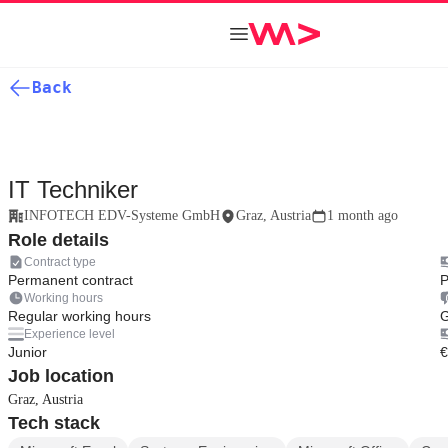
Back
IT Techniker
INFOTECH EDV-Systeme GmbH
Graz, Austria
1 month ago
Role details
Contract type
Permanent contract
P
Working hours
Regular working hours
G
Experience level
Junior
€
Job location
Graz, Austria
Tech stack