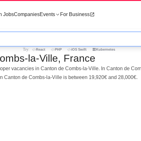
h Jobs
Companies
Events
For Business
Try:
React
PHP
iOS Swift
Kubernetes
ombs-la-Ville, France
eloper vacancies in Canton de Combs-la-Ville. In Canton de Comb
 in Canton de Combs-la-Ville is between 19,920€ and 28,000€.