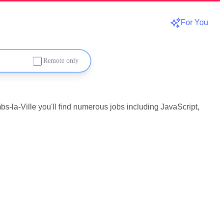
For You
Remote only
s-la-Ville you'll find numerous jobs including JavaScript,