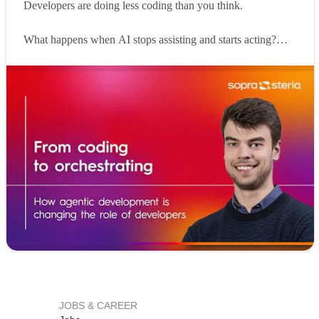
Developers are doing less coding than you think.
What happens when AI stops assisting and starts acting?
Agentic development is changing how software gets built.
Instead of writing every line of code, developers increasingly
define problems, set boundaries and guide AI systems that
can execute and improve on their own.
In this article,
Viktor Van Steenweghen
shares how his role
is evolving in practice. From running multiple AI agents in
parallel to focusing more on orchestration than execution, his
experience offers a clear view of where development is
heading.
The biggest shift is not technical, it is mental.
Explore how the role is changing:
JOBS & CAREER
https://lnkd.in/euhTJy7X