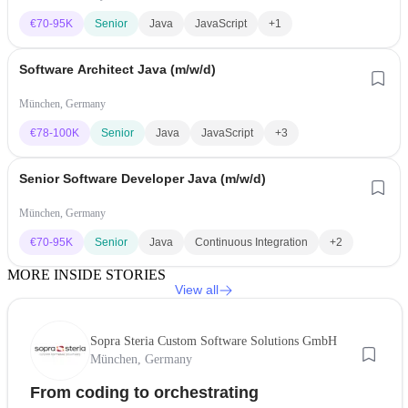
€
70-95K
Senior
Java
JavaScript
+1
Software Architect Java (m/w/d)
München, Germany
€
78-100K
Senior
Java
JavaScript
+3
Senior Software Developer Java (m/w/d)
München, Germany
€
70-95K
Senior
Java
Continuous Integration
+2
MORE INSIDE STORIES
View all
Sopra Steria Custom Software Solutions GmbH
München, Germany
From coding to orchestrating