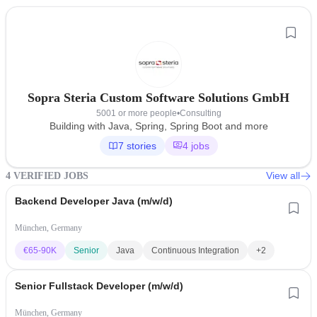
Sopra Steria Custom Software Solutions GmbH
5001 or more people
•
Consulting
Building with Java, Spring, Spring Boot and more
7 stories
4 jobs
View all
4 VERIFIED JOBS
Backend Developer Java (m/w/d)
München, Germany
€
65-90K
Senior
Java
Continuous Integration
+2
Senior Fullstack Developer (m/w/d)
München, Germany