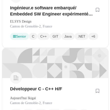
Ingénieur.e software embarqué/
Embedded SW Engineer expérimenté
F/M
ELSYS Design
Canton de Grenoble-2, France
Senior
C
C++
GIT
Java
.NET
+6
Développeur C - C++ H/F
Aujourd'hui Ikigaï
Canton de Grenoble-2, France