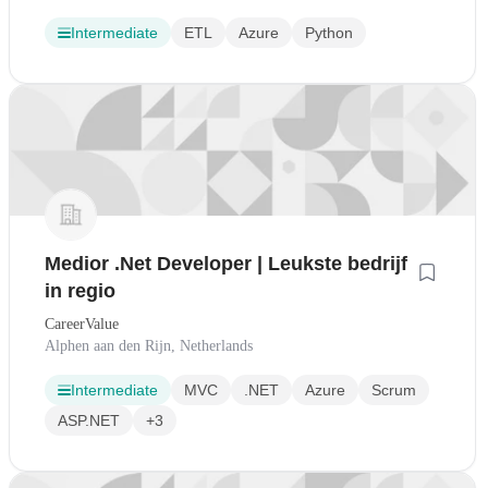
Intermediate
ETL
Azure
Python
Medior .Net Developer | Leukste bedrijf
in regio
CareerValue
Alphen aan den Rijn, Netherlands
Intermediate
MVC
.NET
Azure
Scrum
ASP.NET
+3