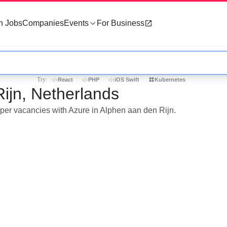
h Jobs
Companies
Events
For Business
Try:
React
PHP
iOS Swift
Kubernetes
Rijn, Netherlands
oper vacancies with Azure in Alphen aan den Rijn.