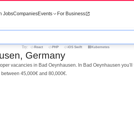
h Jobs
Companies
Events
For Business
Try:
React
PHP
iOS Swift
Kubernetes
ausen, Germany
veloper vacancies in Bad Oeynhausen. In Bad Oeynhausen you'll
is between 45,000€ and 80,000€.