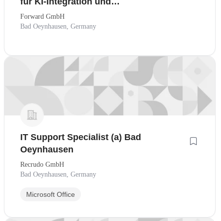
für KI-Integration und
Prozessautomatisierung
Forward GmbH
Bad Oeynhausen, Germany
IT Support Specialist (a) Bad
Oeynhausen
Recrudo GmbH
Bad Oeynhausen, Germany
Microsoft Office