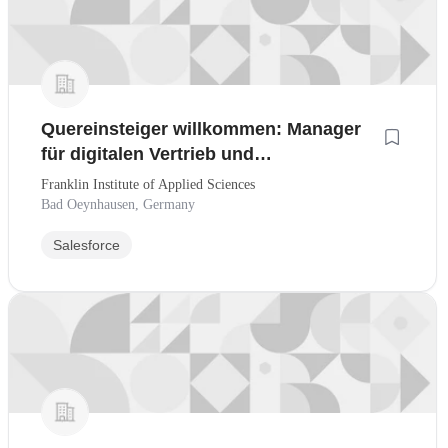
Quereinsteiger willkommen: Manager
für digitalen Vertrieb und
Kundenmanagement - Fokus CRM-
Franklin Institute of Applied Sciences
Workflows & KI-Tools
Bad Oeynhausen, Germany
Salesforce