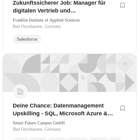
Zukunftssicherer Job: Manager für
digitalen Vertrieb und
Kundenmanagement - CRM-Workflows
Franklin Institute of Applied Sciences
& KI-Tools
Bad Oeynhausen, Germany
Salesforce
Deine Chance: Datenmanagement
Upskilling - SQL, Microsoft Azure &
Power BI für den schnellen
Smart Future Campus GmbH
Wiedereinstieg
Bad Oeynhausen, Germany