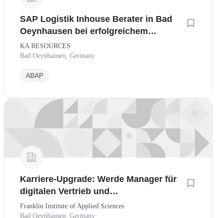
SAP Logistik Inhouse Berater in Bad
Oeynhausen bei erfolgreichem
Technologieführer
KA RESOURCES
Bad Oeynhausen, Germany
ABAP
Karriere-Upgrade: Werde Manager für
digitalen Vertrieb und
Kundenmanagement - Fokus KI-Tools
Franklin Institute of Applied Sciences
& CRM
Bad Oeynhausen, Germany