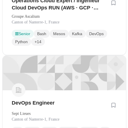
Operations Cloud Expert / Ingénieur
Cloud DevOps RUN (AWS · GCP ·
Kubernetes · Terraform)
Groupe Ascalium
Canton of Nanterre-1, France
Senior
Bash
Mesos
Kafka
DevOps
Python
+14
DevOps Engineer
Sept Lieues
Canton of Nanterre-1, France