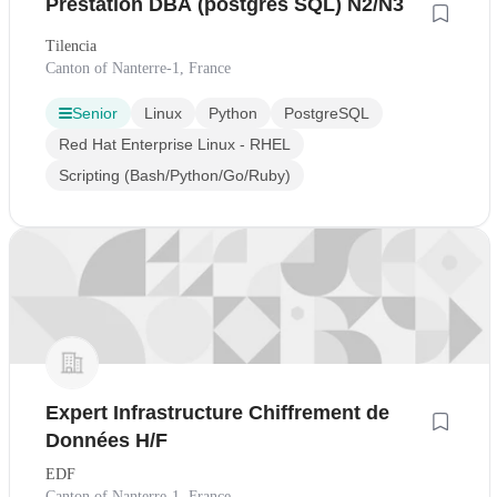
Prestation DBA (postgrès SQL) N2/N3
Tilencia
Canton of Nanterre-1, France
Senior
Linux
Python
PostgreSQL
Red Hat Enterprise Linux - RHEL
Scripting (Bash/Python/Go/Ruby)
Expert Infrastructure Chiffrement de
Données H/F
EDF
Canton of Nanterre-1, France