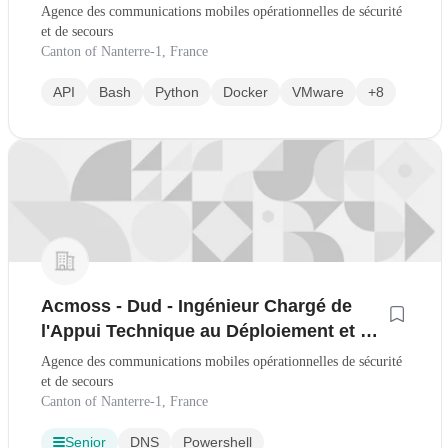
Agence des communications mobiles opérationnelles de sécurité
et de secours
Canton of Nanterre-1, France
API
Bash
Python
Docker
VMware
+8
Acmoss - Dud - Ingénieur Chargé de
l'Appui Technique au Déploiement et à
la Mise en Service du Rrf H/F
Agence des communications mobiles opérationnelles de sécurité
et de secours
Canton of Nanterre-1, France
Senior
DNS
Powershell